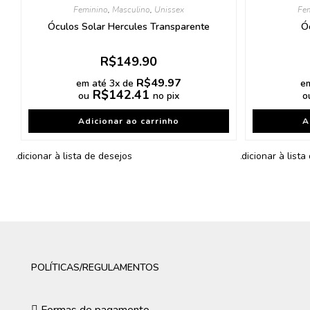
Feminino
,
Masculino
,
Unissex
Fe
Óculos Solar Hercules Transparente
Ó
R$
149.90
R$
49.97
em até 3x de
e
R$
142.41
ou
no pix
o
Adicionar ao carrinho
A
Adicionar à lista de desejos
Adicionar à lista
POLÍTICAS/REGULAMENTOS