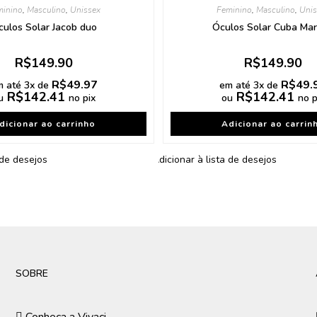
minino
,
Masculino
,
Unissex
Feminino
,
Masculino
,
Unis
culos Solar Jacob duo
Óculos Solar Cuba Ma
R$
149.90
R$
149.90
R$
49.97
R$
49.
m até 3x de
em até 3x de
R$
142.41
R$
142.41
u
no pix
ou
no p
dicionar ao carrinho
Adicionar ao carrin
 de desejos
Adicionar à lista de desejos
SOBRE