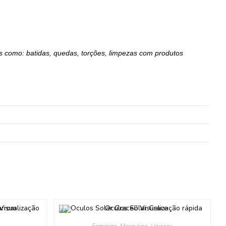
 como: batidas, quedas, torções, limpezas com produtos
Visualização
Visualização rápida
Feminino
,
Masculino
,
Unissex