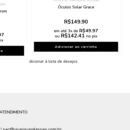
sex
Óculos Solar Grace
rrom
R$
149.90
R$
49.97
em até 3x de
97
R$
142.41
ou
no pix
ix
Adicionar ao carrinho
ho
Adicionar à lista de desejos
ATENDIMENTO
sac@vivacisunglasses.com.br