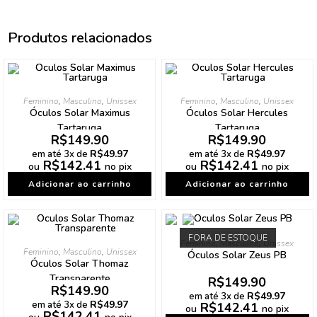
Produtos relacionados
Feminino
,
Masculino
,
Unissex
Feminino
,
Masculino
,
Unissex
Óculos Solar Maximus
Óculos Solar Hercules
Tartaruga
Tartaruga
R$
149.90
R$
149.90
R$
49.97
R$
49.97
em até 3x de
em até 3x de
R$
142.41
R$
142.41
ou
no pix
ou
no pix
Adicionar ao carrinho
Adicionar ao carrinho
FORA DE ESTOQUE
Feminino
,
Masculino
,
Unissex
Feminino
,
Masculino
,
Unissex
Óculos Solar Zeus PB
Óculos Solar Thomaz
Transparente
R$
149.90
R$
149.90
R$
49.97
em até 3x de
R$
49.97
em até 3x de
R$
142.41
ou
no pix
R$
142.41